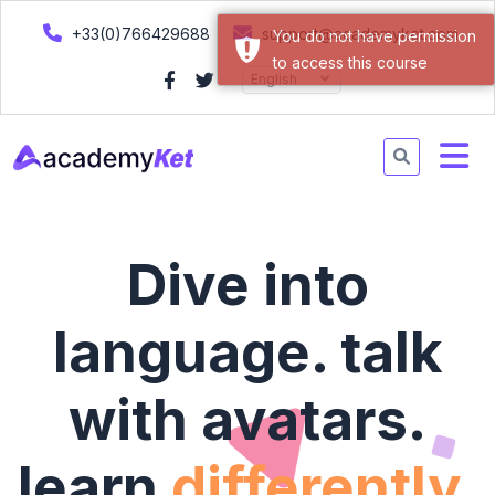
+33(0)766429688
support@academyket.com
You do not have permission
to access this course
English
Dive into
language. talk
with avatars.
learn
differently.