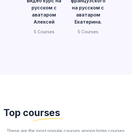
видео курс на
французского
русском с
на русском с
аватаром
аватаром
Алексей
Екатерина.
5 Courses
5 Courses
Top courses
These are the most popular courses among listen courses