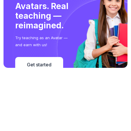
Avatars. Real
teaching —
reimagined.
Try teaching as an Avatar —
and earn with us!
Get started