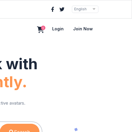
English
0
Login
Join Now
k with
tly.
tive avatars.