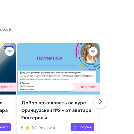
ldwide
eginner
Beginner
с
Добро пожаловать на курс
Добро пожа
ара
Французский №2 - от аватара
Французский
Екатерины
Екатерины
mpare
Compare
5
(98 Reviews)
5
(88 Revie