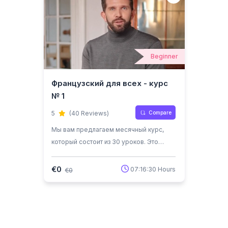
Beginner
Французский для всех - курс
№ 1
Compare
5
(40 Reviews)
Мы вам предлагаем месячный курс,
который состоит из 30 уроков. Это
бесплатный курс, вы можете
попробовать и решить подходит такое
€0
07:16:30 Hours
€0
обучение вам или нет. Надеемся вам
понравится и вы продолжите обучение
с нами