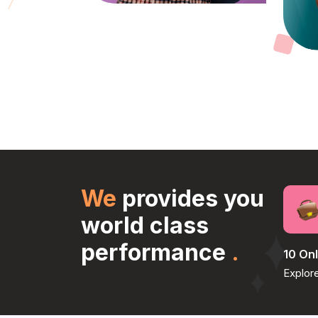
We
provides you
world class
performance
.
10 On
Explore