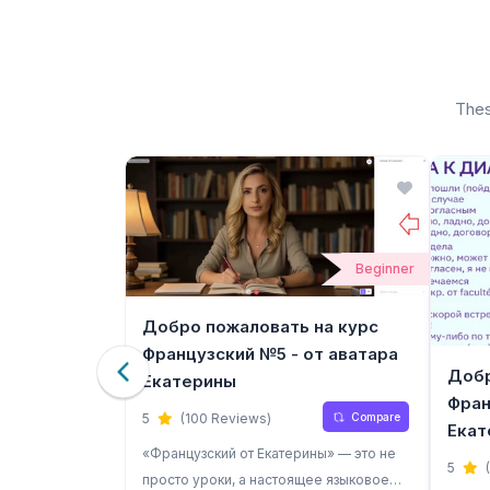
Thes
Beginner
Beginner
Добро пожаловать на курс
Французский №5 - от аватара
сех - курс
Добр
Екатерины
Фран
Compare
5
(100 Reviews)
Екат
Compare
«Французский от Екатерины» — это не
5
ячный курс,
просто уроки, а настоящее языковое