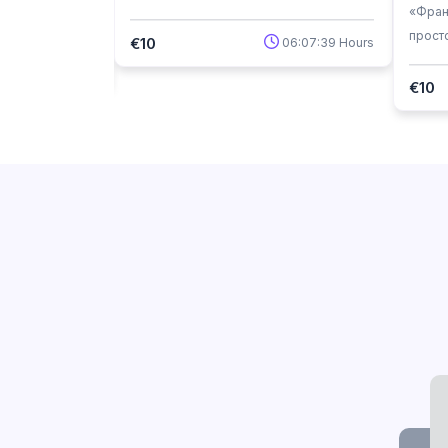
роков. Это
«Фран
приключение!
жете
прост
€10
06:07:39 Hours
одходит такое
прикл
07:16:30 Hours
Надеемся вам
€10
лжите обучение