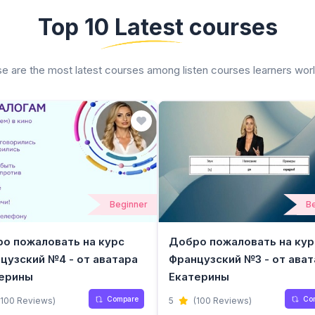
Top 10 Latest courses
e are the most latest courses among listen courses learners wor
Beginner
B
о пожаловать на курс
Добро пожаловать на кур
цузский №4 - от аватара
Французский №3 - от ават
ерины
Екатерины
Compare
Co
(100 Reviews)
5
(100 Reviews)