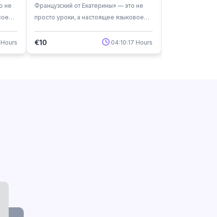
о не
Французский от Екатерины» — это не
«Французский о
вое
просто уроки, а настоящее языковое
просто уроки, 
приключение!
приключение!
€10
 Hours
04:10:17 Hours
€0
€10